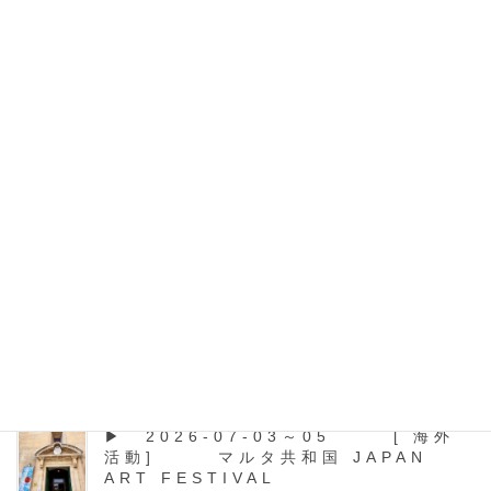
2026年2月7日
作品制作
▶ 2026-02-22 [ 作品制
作] Astemo宇都宮ブリッツェ
ン様 指墨作品制作
Astemo宇都宮ブリッツェン様 指墨作品制作 宇都宮という
とロードレースロードレースというと、Astemo宇都宮
Blitzen。サイクルスポーツマネジメント（株）Astemo宇都宮
Blitzen様へ打ち合わせしてきまし […]
最近の投稿
▶ 2026-07-03～05 [ 海外
活動] マルタ共和国 JAPAN
ART FESTIVAL