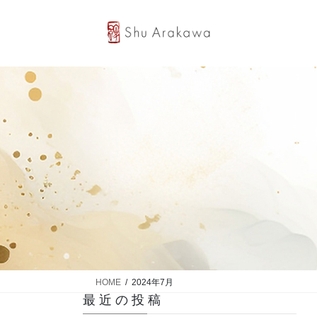
コ
ナ
ン
ビ
テ
ゲ
ン
ー
ツ
シ
へ
ョ
ス
ン
キ
に
ッ
移
プ
動
HOME
2024年7月
最近の投稿