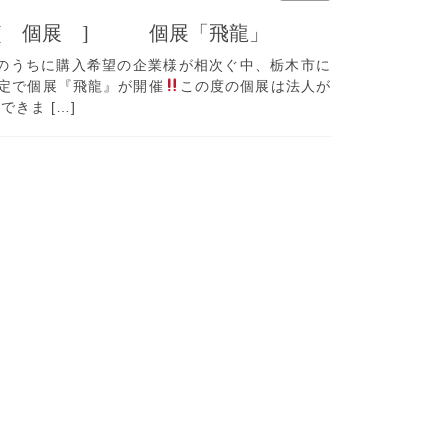
28 [ 個展 ] 個展「飛龍」
今のうちに購入希望の企業様が相次ぐ中、栃木市に
定で個展『飛龍』が開催
この度の個展は法人が
きま […]