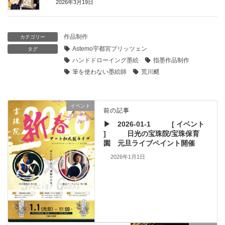
2026年3月19日
作品制作
カテゴリー
Astemo宇都宮ブリッツェン
タグ
ハンドドローイング墨絵
指墨作品制作
筆を使わない墨絵師
荒川颼
イベント
前の記事
▶ 2026-01-1 [ イベント
] 日光の宝珠院/宝珠保育
園 元旦ライブペイント開催
2026年1月1日