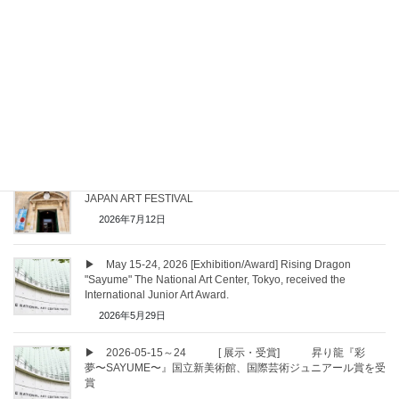
▶ 2026-02-22 [Artwork Production] Astemo Utsunomiya
Blitzen - Finger-ink artwork production
2026年2月7日
▶ July 3–5, 2026 [Overseas Activities] Japan Art Festival in
the Republic of Malta
2026年7月12日
▶ 2026-07-03～05 [ 海外活動] マルタ共和国
JAPAN ART FESTIVAL
2026年7月12日
▶ May 15-24, 2026 [Exhibition/Award] Rising Dragon
"Sayume" The National Art Center, Tokyo, received the
International Junior Art Award.
2026年5月29日
▶ 2026-05-15～24 [ 展示・受賞] 昇り龍『彩
夢〜SAYUME〜』国立新美術館、国際芸術ジュニアール賞を受
賞