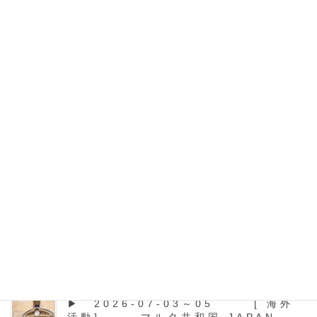
2024年5月11日
イベント
▶ 2024-05-11 [イベン
ト] 墨あそび イベント
開催
墨あそび イベント開催 キッズ達よ墨あそびをしよう 墨で
手形を取ろう！墨で絵を描こう墨流しを体験しよう 荒川颼先
生と墨で遊ぼう体験後、作った作品はプレゼントで持ち帰れ
ます 墨絵体験後、荒川颼の墨絵パフォーマンスを開催筆を
[…]
最近の投稿
▶ 2026-07-03～05 [ 海外