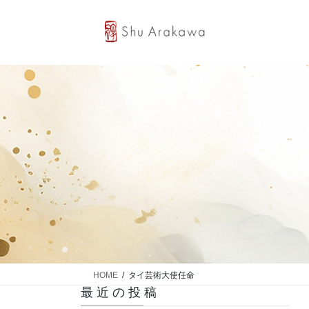
コ
ナ
ン
ビ
テ
ゲ
ン
ー
ツ
シ
へ
ョ
ス
ン
キ
に
ッ
移
プ
動
HOME
タイ芸術大使任命
最近の投稿