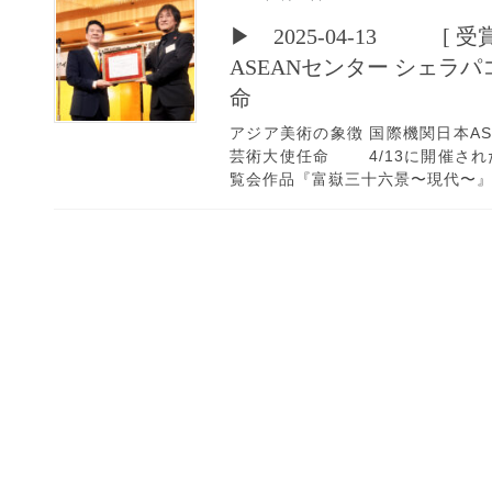
▶ 2025-04-13 [
ASEANセンター シェラ
命
アジア美術の象徴 国際機関日本AS
芸術大使任命 4/13に開催さ
覧会作品『富嶽三十六景〜現代〜』