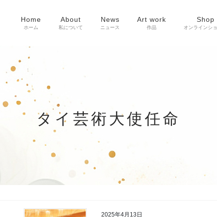
Home
About
News
Art work
Shop
ホーム
私について
ニュース
作品
オンラインシ
タイ芸術大使任命
2025年4月13日