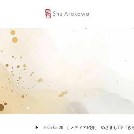
コ
ナ
ン
ビ
テ
ゲ
ン
ー
ツ
シ
へ
ョ
ス
ン
キ
に
ッ
移
プ
動
▶ 2025-05-20 [ メディア紹介] めざましTV『