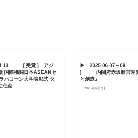
04-13 [ 受賞 ] アジ
▶ 2025-06-07～08
 国際機関日本ASEANセ
] 内閣府赤坂離宮迎
ェラパコーン大学表彰式 タ
と創造』
大使任命
2025年6月7日
日