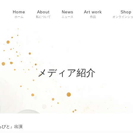
Home
About
News
Art work
Shop
ホーム
私について
ニュース
作品
オンラインシ
メディア紹介
きらびと』出演