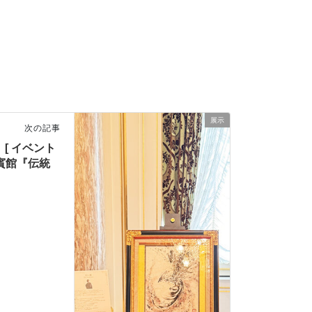
展示
次の記事
 [ イベント
賓館『伝統