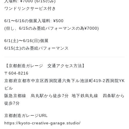
入場料: ¥7000 (6/15のみ)
ワンドリンクサービス付き
6/1〜6/16の個展入場料: ¥500
(但し、6/15のみ墨絵パフォーマンスの為¥7000)
6/1(土)〜6/16(日)個展
6/15(土)のみ墨絵パフォーマンス
【京都創造ガレージ 交通アクセス方法】
〒604-8216
京都府京都市中京区西洞院通六角下ル池須町419-2西洞院YK
ビル
阪急京都線 烏丸駅から徒歩7分 地下鉄烏丸線 四条駅から
徒歩7分
京都創造ガレージURL
https://kyoto-creative-garage.studio/