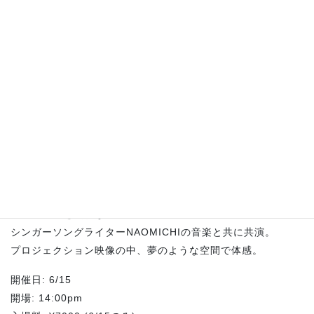
ライブ個展『颼之刻』 in 京都
荒川颼の筆を使わない生の墨絵ライブパフォーマンスと
シンガーソングライターNAOMICHIの音楽と共に共演。
プロジェクション映像の中、夢のような空間で体感。
開催日: 6/15
開場: 14:00pm